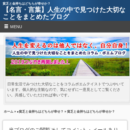
貧乏と金持ちはどちらが幸せか？
【名言・言葉】人生の中で見つけた大切な
ことをまとめたブログ
MENU
日常生活でみつけた大切なことをコラムポエムテイストでつぶやいて
います。個人的な主観なので、気にせずに一意見としてご覧くださ
い。共感していただければ幸いです。
ホーム
»
●貧乏と金持ちはどちらが幸せ？
» 貧乏と金持ちはどちらが幸せか？
当ブログのご閲覧そしてコメント・メールあり