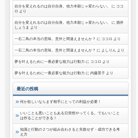
自分を変えれるのは自分自身。他力本願じゃ変わらない。
に
ココ
ロ
より
自分を変えれるのは自分自身。他力本願じゃ変わらない。
に
酒井
しょうま
より
一石二鳥の本当の意味。意外と間違えませんか？
に
ココロ
より
一石二鳥の本当の意味。意外と間違えませんか？
に
よしりん
より
夢を叶えるために一番必要な能力は行動力
に
ココロ
より
夢を叶えるために一番必要な能力は行動力
に
内藤景子
より
最近の投稿
何か欲しいならまず相手にとっての利益が必要！
いいことも悪いこともある日突然やってくる。でもいいこと
は作ることができる！
知識と行動の２つが組み合わさると失敗せず・成功できる考
え方