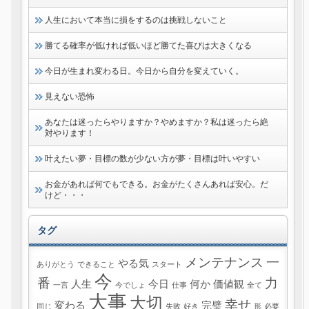
人生において本当に損をするのは挑戦しないこと
勝てる確率が低ければ低いほど勝てた喜びは大きくなる
今日が生まれ変わる日。今日から自分を変えていく。
見えない恐怖
あなたは迷ったらやりますか？やめますか？私は迷ったら絶
対やります！
叶えたい夢・目標の数が少ない方が夢・目標は叶いやすい
お金があれば何でもできる。お金がたくさんあれば安心。だ
けど・・・
タグ
メンテナンス
一
やる気
ありがとう
できること
スタート
今
番
力
人生
今日
何か
価値観
一言
今でしょ
仕事
全て
大事
大切
幸せ
変わる
完璧
同じ
失敗
好き
形
必要