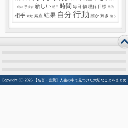
時間
新しい
毎日
物
理解
目標
成功
手放す
明日
目的
行動
自分
結果
相手
素直
誰か
輝き
素敵
違う
Copyright (C) 2026
【名言・言葉】人生の中で見つけた大切なことをまとめ
たブログ
All Rights Reserved