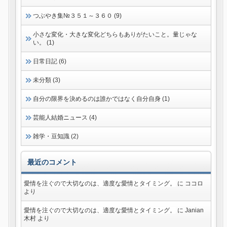
つぶやき集№３５１～３６０ (9)
小さな変化・大きな変化どちらもありがたいこと。量じゃな
い。 (1)
日常日記 (6)
未分類 (3)
自分の限界を決めるのは誰かではなく自分自身 (1)
芸能人結婚ニュース (4)
雑学・豆知識 (2)
最近のコメント
愛情を注ぐので大切なのは、適度な愛情とタイミング。
に
ココロ
より
愛情を注ぐので大切なのは、適度な愛情とタイミング。
に
Janian
木村
より