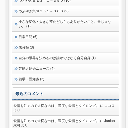
つぶやき集№３４１～３５０ (10)
つぶやき集№３５１～３６０ (9)
小さな変化・大きな変化どちらもありがたいこと。量じゃな
い。 (1)
日常日記 (6)
未分類 (3)
自分の限界を決めるのは誰かではなく自分自身 (1)
芸能人結婚ニュース (4)
雑学・豆知識 (2)
最近のコメント
愛情を注ぐので大切なのは、適度な愛情とタイミング。
に
ココロ
より
愛情を注ぐので大切なのは、適度な愛情とタイミング。
に
Janian
木村
より