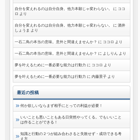
自分を変えれるのは自分自身。他力本願じゃ変わらない。
に
ココ
ロ
より
自分を変えれるのは自分自身。他力本願じゃ変わらない。
に
酒井
しょうま
より
一石二鳥の本当の意味。意外と間違えませんか？
に
ココロ
より
一石二鳥の本当の意味。意外と間違えませんか？
に
よしりん
より
夢を叶えるために一番必要な能力は行動力
に
ココロ
より
夢を叶えるために一番必要な能力は行動力
に
内藤景子
より
最近の投稿
何か欲しいならまず相手にとっての利益が必要！
いいことも悪いこともある日突然やってくる。でもいいこと
は作ることができる！
知識と行動の２つが組み合わさると失敗せず・成功できる考
え方