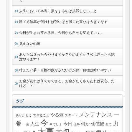
人生において本当に損をするのは挑戦しないこと
勝てる確率が低ければ低いほど勝てた喜びは大きくなる
今日が生まれ変わる日。今日から自分を変えていく。
見えない恐怖
あなたは迷ったらやりますか？やめますか？私は迷ったら絶
対やります！
叶えたい夢・目標の数が少ない方が夢・目標は叶いやすい
お金があれば何でもできる。お金がたくさんあれば安心。だ
けど・・・
タグ
メンテナンス
一
やる気
ありがとう
できること
スタート
今
番
力
人生
今日
何か
価値観
一言
今でしょ
仕事
全て
大事
大切