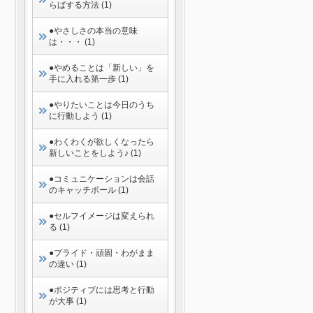
らばする方法 (1)
●やさしさの本当の意味
は・・・ (1)
●やめることは「新しい」を
手に入れる第一歩 (1)
●やりたいことは今日のうち
に行動しよう (1)
●わくわくが欲しくなったら
新しいことをしよう♪ (1)
●コミュニケーションは会話
のキャッチボール (1)
●セルフイメージは変えられ
る (1)
●プライド・頑固・わがまま
の違い (1)
●ポジティブには思考と行動
が大事 (1)