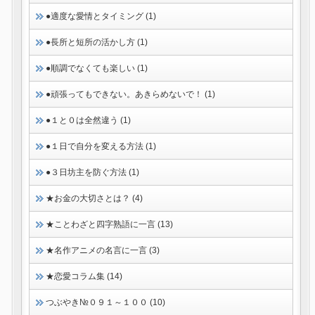
●適度な愛情とタイミング (1)
●長所と短所の活かし方 (1)
●順調でなくても楽しい (1)
●頑張ってもできない。あきらめないで！ (1)
●１と０は全然違う (1)
●１日で自分を変える方法 (1)
●３日坊主を防ぐ方法 (1)
★お金の大切さとは？ (4)
★ことわざと四字熟語に一言 (13)
★名作アニメの名言に一言 (3)
★恋愛コラム集 (14)
つぶやき№０９１～１００ (10)