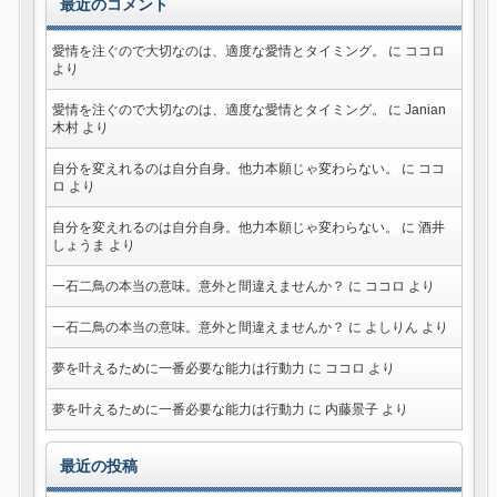
最近のコメント
愛情を注ぐので大切なのは、適度な愛情とタイミング。
に
ココロ
より
愛情を注ぐので大切なのは、適度な愛情とタイミング。
に
Janian
木村
より
自分を変えれるのは自分自身。他力本願じゃ変わらない。
に
ココ
ロ
より
自分を変えれるのは自分自身。他力本願じゃ変わらない。
に
酒井
しょうま
より
一石二鳥の本当の意味。意外と間違えませんか？
に
ココロ
より
一石二鳥の本当の意味。意外と間違えませんか？
に
よしりん
より
夢を叶えるために一番必要な能力は行動力
に
ココロ
より
夢を叶えるために一番必要な能力は行動力
に
内藤景子
より
最近の投稿