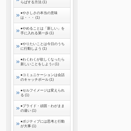
らばする方法 (1)
●やさしさの本当の意味
は・・・ (1)
●やめることは「新しい」を
手に入れる第一歩 (1)
●やりたいことは今日のうち
に行動しよう (1)
●わくわくが欲しくなったら
新しいことをしよう♪ (1)
●コミュニケーションは会話
のキャッチボール (1)
●セルフイメージは変えられ
る (1)
●プライド・頑固・わがまま
の違い (1)
●ポジティブには思考と行動
が大事 (1)