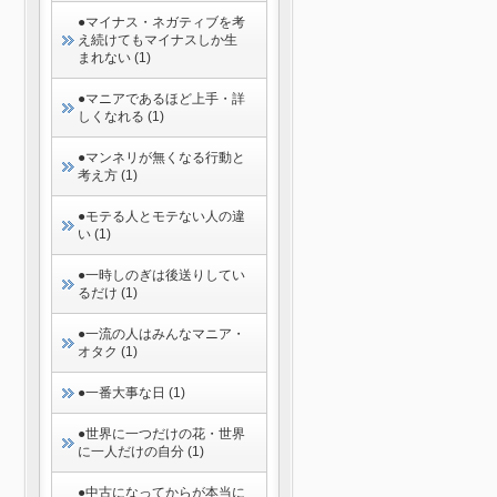
●マイナス・ネガティブを考
え続けてもマイナスしか生
まれない (1)
●マニアであるほど上手・詳
しくなれる (1)
●マンネリが無くなる行動と
考え方 (1)
●モテる人とモテない人の違
い (1)
●一時しのぎは後送りしてい
るだけ (1)
●一流の人はみんなマニア・
オタク (1)
●一番大事な日 (1)
●世界に一つだけの花・世界
に一人だけの自分 (1)
●中古になってからが本当に