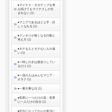
●マイナス・ネガティブを考
え続けてもマイナスしか生
まれない (1)
●マニアであるほど上手・詳
しくなれる (1)
●マンネリが無くなる行動と
考え方 (1)
●モテる人とモテない人の違
い (1)
●一時しのぎは後送りしてい
るだけ (1)
●一流の人はみんなマニア・
オタク (1)
●一番大事な日 (1)
●世界に一つだけの花・世界
に一人だけの自分 (1)
●中古になってからが本当に