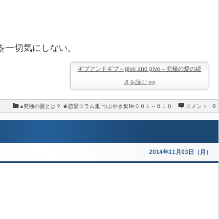
を一切気にしない。
ギブアンドギブ～give and give～究極の愛の続
きを読む »»
●究極の愛とは？
★恋愛コラム集
つぶやき集№００１～０１０
コメント：0
2014年11月03日（月）