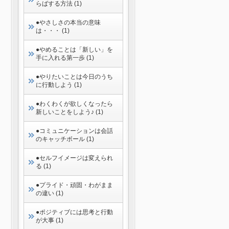
らばする方法 (1)
●やさしさの本当の意味
は・・・ (1)
●やめることは「新しい」を
手に入れる第一歩 (1)
●やりたいことは今日のうち
に行動しよう (1)
●わくわくが欲しくなったら
新しいことをしよう♪ (1)
●コミュニケーションは会話
のキャッチボール (1)
●セルフイメージは変えられ
る (1)
●プライド・頑固・わがまま
の違い (1)
●ポジティブには思考と行動
が大事 (1)