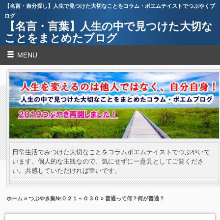
【名言・自分探し】人生で見つけた大切なことをコラム・ポエムテイストでつぶやくブ
ログ
【名言・言葉】人生の中で見つけた大切な
ことをまとめたブログ
MENU
日常生活でみつけた大切なことをコラムポエムテイストでつぶやいて
います。個人的な主観なので、気にせずに一意見としてご覧くださ
い。共感していただければ幸いです。
ホーム
»
つぶやき集№０２１～０３０
» 普通って何？何が普通？