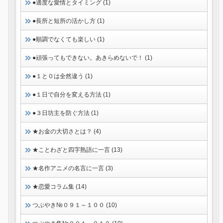
●適度な愛情とタイミング (1)
●長所と短所の活かし方 (1)
●順調でなくても楽しい (1)
●頑張ってもできない。あきらめないで！ (1)
●１と０は全然違う (1)
●１日で自分を変える方法 (1)
●３日坊主を防ぐ方法 (1)
★お金の大切さとは？ (4)
★ことわざと四字熟語に一言 (13)
★名作アニメの名言に一言 (3)
★恋愛コラム集 (14)
つぶやき№０９１～１００ (10)