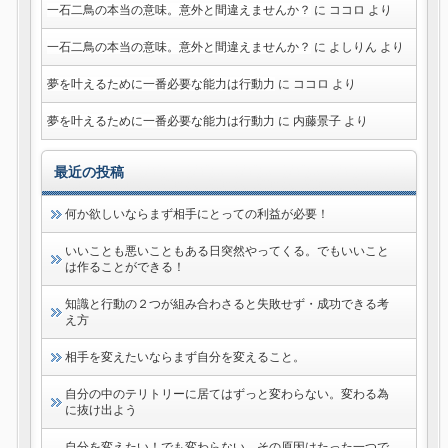
一石二鳥の本当の意味。意外と間違えませんか？
に
ココロ
より
一石二鳥の本当の意味。意外と間違えませんか？
に
よしりん
より
夢を叶えるために一番必要な能力は行動力
に
ココロ
より
夢を叶えるために一番必要な能力は行動力
に
内藤景子
より
最近の投稿
何か欲しいならまず相手にとっての利益が必要！
いいことも悪いこともある日突然やってくる。でもいいこと
は作ることができる！
知識と行動の２つが組み合わさると失敗せず・成功できる考
え方
相手を変えたいならまず自分を変えること。
自分の中のテリトリーに居てはずっと変わらない。変わる為
に抜け出よう
自分を変えたい！でも変わらない。その原因はたった一つで