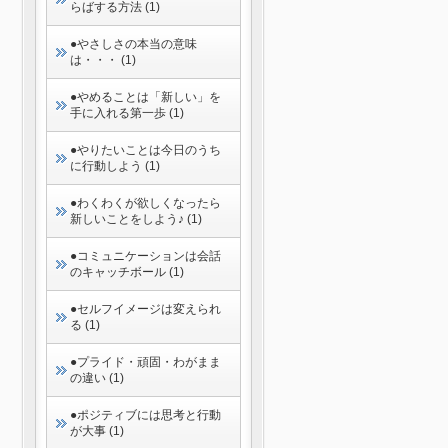
らばする方法 (1)
●やさしさの本当の意味
は・・・ (1)
●やめることは「新しい」を
手に入れる第一歩 (1)
●やりたいことは今日のうち
に行動しよう (1)
●わくわくが欲しくなったら
新しいことをしよう♪ (1)
●コミュニケーションは会話
のキャッチボール (1)
●セルフイメージは変えられ
る (1)
●プライド・頑固・わがまま
の違い (1)
●ポジティブには思考と行動
が大事 (1)