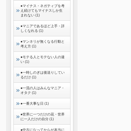
●マイナス・ネガティブを考
え続けてもマイナスしか生
まれない (1)
●マニアであるほど上手・詳
しくなれる (1)
●マンネリが無くなる行動と
考え方 (1)
●モテる人とモテない人の違
い (1)
●一時しのぎは後送りしてい
るだけ (1)
●一流の人はみんなマニア・
オタク (1)
●一番大事な日 (1)
●世界に一つだけの花・世界
に一人だけの自分 (1)
●中古になってからが本当に