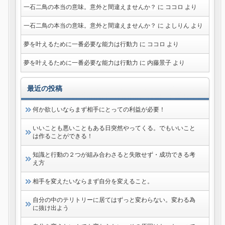
一石二鳥の本当の意味。意外と間違えませんか？
に
ココロ
より
一石二鳥の本当の意味。意外と間違えませんか？
に
よしりん
より
夢を叶えるために一番必要な能力は行動力
に
ココロ
より
夢を叶えるために一番必要な能力は行動力
に
内藤景子
より
最近の投稿
何か欲しいならまず相手にとっての利益が必要！
いいことも悪いこともある日突然やってくる。でもいいこと
は作ることができる！
知識と行動の２つが組み合わさると失敗せず・成功できる考
え方
相手を変えたいならまず自分を変えること。
自分の中のテリトリーに居てはずっと変わらない。変わる為
に抜け出よう