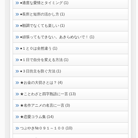
●適度な愛情とタイミング (1)
●長所と短所の活かし方 (1)
●順調でなくても楽しい (1)
●頑張ってもできない。あきらめないで！ (1)
●１と０は全然違う (1)
●１日で自分を変える方法 (1)
●３日坊主を防ぐ方法 (1)
★お金の大切さとは？ (4)
★ことわざと四字熟語に一言 (13)
★名作アニメの名言に一言 (3)
★恋愛コラム集 (14)
つぶやき№０９１～１００ (10)