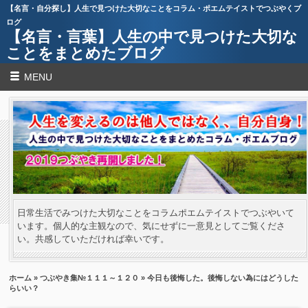
【名言・自分探し】人生で見つけた大切なことをコラム・ポエムテイストでつぶやくブ
ログ
【名言・言葉】人生の中で見つけた大切な
ことをまとめたブログ
MENU
日常生活でみつけた大切なことをコラムポエムテイストでつぶやいて
います。個人的な主観なので、気にせずに一意見としてご覧くださ
い。共感していただければ幸いです。
ホーム
»
つぶやき集№１１１～１２０
» 今日も後悔した。後悔しない為にはどうした
らいい？