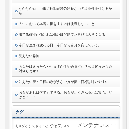
なかなか新しい事に行動が踏み出せないのは条件を付けるか
ら
人生において本当に損をするのは挑戦しないこと
勝てる確率が低ければ低いほど勝てた喜びは大きくなる
今日が生まれ変わる日。今日から自分を変えていく。
見えない恐怖
あなたは迷ったらやりますか？やめますか？私は迷ったら絶
対やります！
叶えたい夢・目標の数が少ない方が夢・目標は叶いやすい
お金があれば何でもできる。お金がたくさんあれば安心。だ
けど・・・
タグ
メンテナンス
一
やる気
ありがとう
できること
スタート