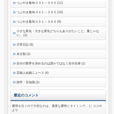
つぶやき集№３３１～３４０ (11)
つぶやき集№３４１～３５０ (10)
つぶやき集№３５１～３６０ (9)
小さな変化・大きな変化どちらもありがたいこと。量じゃな
い。 (1)
日常日記 (6)
未分類 (3)
自分の限界を決めるのは誰かではなく自分自身 (1)
芸能人結婚ニュース (4)
雑学・豆知識 (2)
最近のコメント
愛情を注ぐので大切なのは、適度な愛情とタイミング。
に
ココロ
より