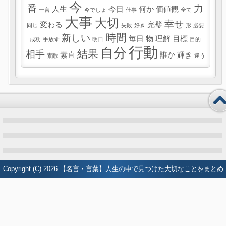
今
番
力
人生
今日
何か
価値観
一言
今でしょ
仕事
全て
大事
大切
幸せ
変わる
完璧
同じ
失敗
好き
形
必要
時間
新しい
毎日
物
理解
目標
成功
手放す
明日
目的
行動
自分
結果
相手
素直
誰か
輝き
素敵
違う
Copyright (C) 2026
【名言・言葉】人生の中で見つけた大切なことをまとめ
たブログ
All Rights Reserved