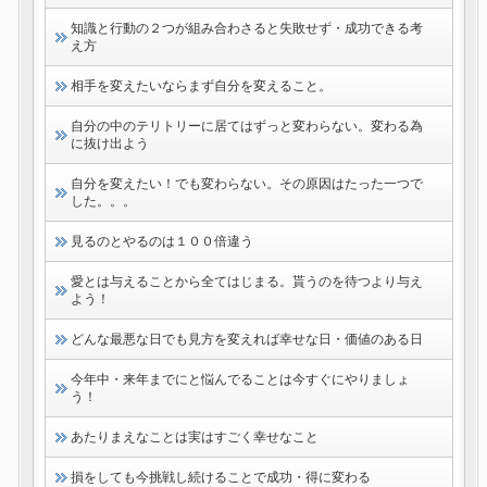
知識と行動の２つが組み合わさると失敗せず・成功できる考
え方
相手を変えたいならまず自分を変えること。
自分の中のテリトリーに居てはずっと変わらない。変わる為
に抜け出よう
自分を変えたい！でも変わらない。その原因はたった一つで
した。。。
見るのとやるのは１００倍違う
愛とは与えることから全てはじまる。貰うのを待つより与え
よう！
どんな最悪な日でも見方を変えれば幸せな日・価値のある日
今年中・来年までにと悩んでることは今すぐにやりましょ
う！
あたりまえなことは実はすごく幸せなこと
損をしても今挑戦し続けることで成功・得に変わる