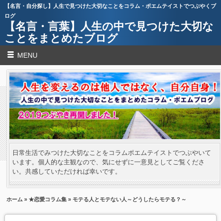
【名言・自分探し】人生で見つけた大切なことをコラム・ポエムテイストでつぶやくブ
ログ
【名言・言葉】人生の中で見つけた大切な
ことをまとめたブログ
MENU
日常生活でみつけた大切なことをコラムポエムテイストでつぶやいて
います。個人的な主観なので、気にせずに一意見としてご覧くださ
い。共感していただければ幸いです。
ホーム
»
★恋愛コラム集
» モテる人とモテない人～どうしたらモテる？～