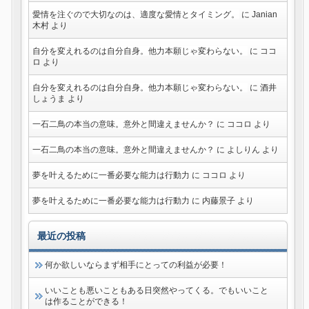
愛情を注ぐので大切なのは、適度な愛情とタイミング。
に
Janian
木村
より
自分を変えれるのは自分自身。他力本願じゃ変わらない。
に
ココ
ロ
より
自分を変えれるのは自分自身。他力本願じゃ変わらない。
に
酒井
しょうま
より
一石二鳥の本当の意味。意外と間違えませんか？
に
ココロ
より
一石二鳥の本当の意味。意外と間違えませんか？
に
よしりん
より
夢を叶えるために一番必要な能力は行動力
に
ココロ
より
夢を叶えるために一番必要な能力は行動力
に
内藤景子
より
最近の投稿
何か欲しいならまず相手にとっての利益が必要！
いいことも悪いこともある日突然やってくる。でもいいこと
は作ることができる！