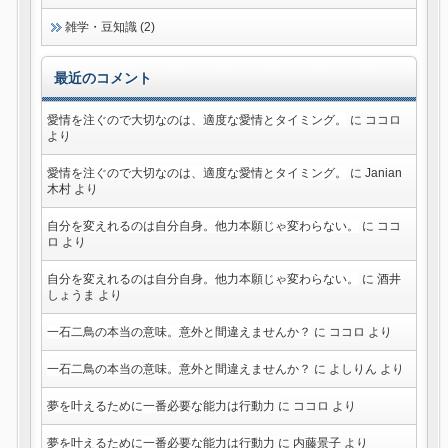
雑学・豆知識 (2)
最近のコメント
愛情を注ぐので大切なのは、適度な愛情とタイミング。
に
ココロ
より
愛情を注ぐので大切なのは、適度な愛情とタイミング。
に
Janian
木村
より
自分を変えれるのは自分自身。他力本願じゃ変わらない。
に
ココ
ロ
より
自分を変えれるのは自分自身。他力本願じゃ変わらない。
に
酒井
しょうま
より
一石二鳥の本当の意味。意外と間違えませんか？
に
ココロ
より
一石二鳥の本当の意味。意外と間違えませんか？
に
よしりん
より
夢を叶えるために一番必要な能力は行動力
に
ココロ
より
夢を叶えるために一番必要な能力は行動力
に
内藤景子
より