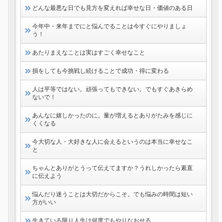
どんな最悪な日でも見方を変えれば幸せな日・価値のある日
今年中・来年までにと悩んでることは今すぐにやりましょ
う！
あたりまえなことは実はすごく幸せなこと
損をしても今挑戦し続けることで成功・得に変わる
人は平等ではない。頑張ってもできない。でもすぐあきらめ
ないで！
あんなに嬉しかったのに。量が増えるとありがたみを感じに
くくなる
今大切な人・大好きな人に会えるというのは本当に幸せなこ
と
ちゃんとありがとうって伝えてますか？うれしかったら素直
に伝えよう
悩んだり迷うことは大切だからこそ。でも悩みの時間は短い
方がいい
生きている限り人生は何度でもやりなおせる