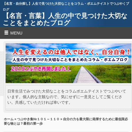
【名言・自分探し】人生で見つけた大切なことをコラム・ポエムテイストでつぶやくブ
ログ
【名言・言葉】人生の中で見つけた大切な
ことをまとめたブログ
MENU
日常生活でみつけた大切なことをコラムポエムテイストでつぶやいて
います。個人的な主観なので、気にせずに一意見としてご覧くださ
い。共感していただければ幸いです。
ホーム
»
つぶやき集№１０１～１１０
» 自分の力を最大限に発揮するために最低限必
要な物とは？最初の第一歩