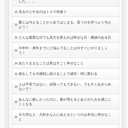
した。。。
見るのとやるのは１００倍違う
愛とは与えることから全てはじまる。貰うのを待つより与え
よう！
どんな最悪な日でも見方を変えれば幸せな日・価値のある日
今年中・来年までにと悩んでることは今すぐにやりましょ
う！
あたりまえなことは実はすごく幸せなこと
損をしても今挑戦し続けることで成功・得に変わる
人は平等ではない。頑張ってもできない。でもすぐあきらめ
ないで！
あんなに嬉しかったのに。量が増えるとありがたみを感じに
くくなる
今大切な人・大好きな人に会えるというのは本当に幸せなこ
と