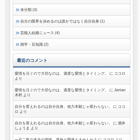
未分類 (3)
自分の限界を決めるのは誰かではなく自分自身 (1)
芸能人結婚ニュース (4)
雑学・豆知識 (2)
最近のコメント
愛情を注ぐので大切なのは、適度な愛情とタイミング。
に
ココロ
より
愛情を注ぐので大切なのは、適度な愛情とタイミング。
に
Janian
木村
より
自分を変えれるのは自分自身。他力本願じゃ変わらない。
に
ココ
ロ
より
自分を変えれるのは自分自身。他力本願じゃ変わらない。
に
酒井
しょうま
より
一石二鳥の本当の意味。意外と間違えませんか？
に
ココロ
より