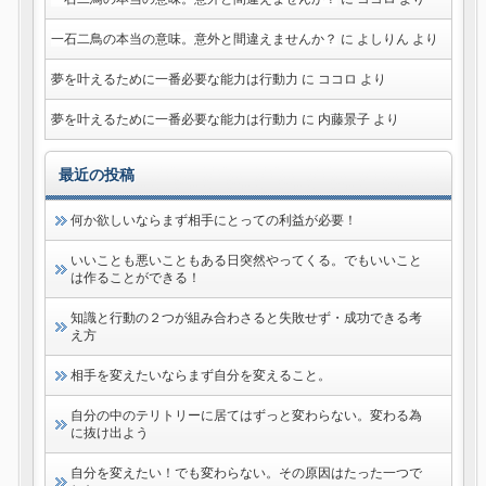
一石二鳥の本当の意味。意外と間違えませんか？
に
よしりん
より
夢を叶えるために一番必要な能力は行動力
に
ココロ
より
夢を叶えるために一番必要な能力は行動力
に
内藤景子
より
最近の投稿
何か欲しいならまず相手にとっての利益が必要！
いいことも悪いこともある日突然やってくる。でもいいこと
は作ることができる！
知識と行動の２つが組み合わさると失敗せず・成功できる考
え方
相手を変えたいならまず自分を変えること。
自分の中のテリトリーに居てはずっと変わらない。変わる為
に抜け出よう
自分を変えたい！でも変わらない。その原因はたった一つで