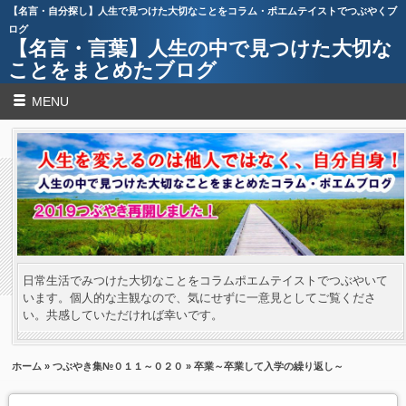
【名言・自分探し】人生で見つけた大切なことをコラム・ポエムテイストでつぶやくブ
ログ
【名言・言葉】人生の中で見つけた大切な
ことをまとめたブログ
MENU
日常生活でみつけた大切なことをコラムポエムテイストでつぶやいて
います。個人的な主観なので、気にせずに一意見としてご覧くださ
い。共感していただければ幸いです。
ホーム
»
つぶやき集№０１１～０２０
» 卒業～卒業して入学の繰り返し～