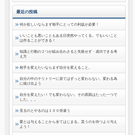
最近の投稿
何か欲しいならまず相手にとっての利益が必要！
いいことも悪いこともある日突然やってくる。でもいいこと
は作ることができる！
知識と行動の２つが組み合わさると失敗せず・成功できる考
え方
相手を変えたいならまず自分を変えること。
自分の中のテリトリーに居てはずっと変わらない。変わる為
に抜け出よう
自分を変えたい！でも変わらない。その原因はたった一つで
した。。。
見るのとやるのは１００倍違う
愛とは与えることから全てはじまる。貰うのを待つより与え
よう！