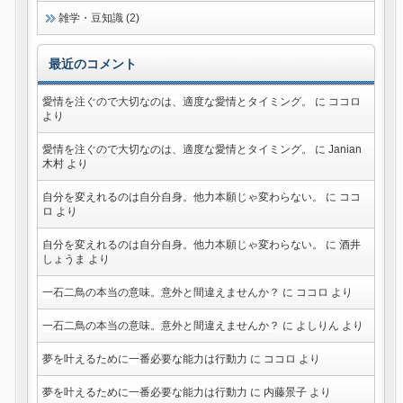
雑学・豆知識 (2)
最近のコメント
愛情を注ぐので大切なのは、適度な愛情とタイミング。
に
ココロ
より
愛情を注ぐので大切なのは、適度な愛情とタイミング。
に
Janian
木村
より
自分を変えれるのは自分自身。他力本願じゃ変わらない。
に
ココ
ロ
より
自分を変えれるのは自分自身。他力本願じゃ変わらない。
に
酒井
しょうま
より
一石二鳥の本当の意味。意外と間違えませんか？
に
ココロ
より
一石二鳥の本当の意味。意外と間違えませんか？
に
よしりん
より
夢を叶えるために一番必要な能力は行動力
に
ココロ
より
夢を叶えるために一番必要な能力は行動力
に
内藤景子
より