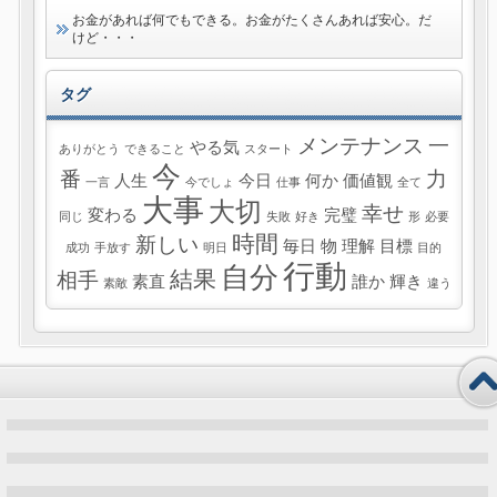
お金があれば何でもできる。お金がたくさんあれば安心。だ
けど・・・
タグ
メンテナンス
一
やる気
ありがとう
できること
スタート
今
番
力
人生
今日
何か
価値観
一言
今でしょ
仕事
全て
大事
大切
幸せ
変わる
完璧
同じ
失敗
好き
形
必要
時間
新しい
毎日
物
理解
目標
成功
手放す
明日
目的
行動
自分
結果
相手
素直
誰か
輝き
素敵
違う