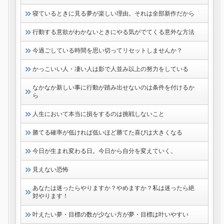
寝ているときに見る夢が楽しい理由。それは全部新作だから
行動する意欲がわかないときにやる気がでてくる意外な方法
今過ごしている時間を思い切ってリセットしませんか？
かっこいい人・凄い人は影で人並み以上の努力をしている
なかなか新しい事に行動が踏み出せないのは条件を付けるか
ら
人生において本当に損をするのは挑戦しないこと
勝てる確率が低ければ低いほど勝てた喜びは大きくなる
今日が生まれ変わる日。今日から自分を変えていく。
見えない恐怖
あなたは迷ったらやりますか？やめますか？私は迷ったら絶
対やります！
叶えたい夢・目標の数が少ない方が夢・目標は叶いやすい