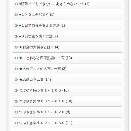
●頑張ってもできない。あきらめないで！ (1)
●１と０は全然違う (1)
●１日で自分を変える方法 (1)
●３日坊主を防ぐ方法 (1)
★お金の大切さとは？ (4)
★ことわざと四字熟語に一言 (13)
★名作アニメの名言に一言 (3)
★恋愛コラム集 (14)
つぶやき№０９１～１００ (10)
つぶやき集№００１～０１０ (10)
つぶやき集№０１１～０２０ (9)
つぶやき集№０２１～０３０ (11)