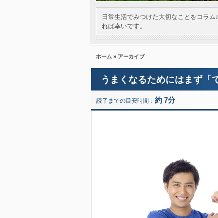
日常生活でみつけた大切なことをコラム
れば幸いです。
ホーム
» アーカイブ
うまくなるためにはまず「
約 7分
読了までの目安時間：