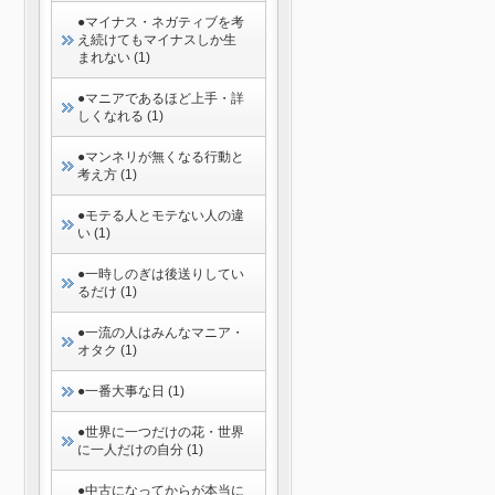
●マイナス・ネガティブを考
え続けてもマイナスしか生
まれない (1)
●マニアであるほど上手・詳
しくなれる (1)
●マンネリが無くなる行動と
考え方 (1)
●モテる人とモテない人の違
い (1)
●一時しのぎは後送りしてい
るだけ (1)
●一流の人はみんなマニア・
オタク (1)
●一番大事な日 (1)
●世界に一つだけの花・世界
に一人だけの自分 (1)
●中古になってからが本当に