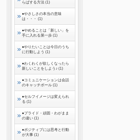
らばする方法 (1)
●やさしさの本当の意味
は・・・ (1)
●やめることは「新しい」を
手に入れる第一歩 (1)
●やりたいことは今日のうち
に行動しよう (1)
●わくわくが欲しくなったら
新しいことをしよう♪ (1)
●コミュニケーションは会話
のキャッチボール (1)
●セルフイメージは変えられ
る (1)
●プライド・頑固・わがまま
の違い (1)
●ポジティブには思考と行動
が大事 (1)