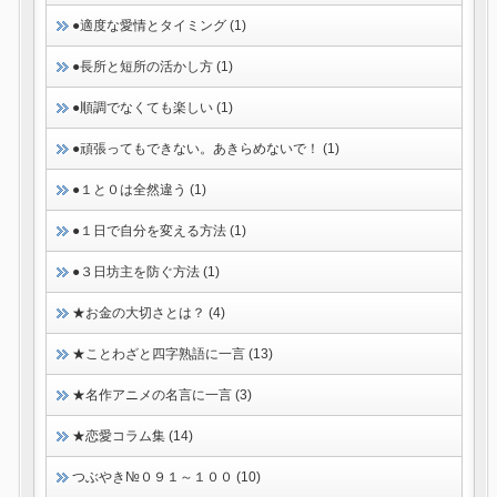
●適度な愛情とタイミング (1)
●長所と短所の活かし方 (1)
●順調でなくても楽しい (1)
●頑張ってもできない。あきらめないで！ (1)
●１と０は全然違う (1)
●１日で自分を変える方法 (1)
●３日坊主を防ぐ方法 (1)
★お金の大切さとは？ (4)
★ことわざと四字熟語に一言 (13)
★名作アニメの名言に一言 (3)
★恋愛コラム集 (14)
つぶやき№０９１～１００ (10)