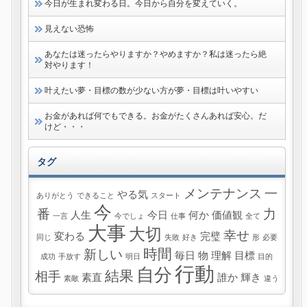
今日が生まれ変わる日。今日から自分を変えていく。
見えない恐怖
あなたは迷ったらやりますか？やめますか？私は迷ったら絶
対やります！
叶えたい夢・目標の数が少ない方が夢・目標は叶いやすい
お金があれば何でもできる。お金がたくさんあれば安心。だ
けど・・・
タグ
メンテナンス
一
やる気
ありがとう
できること
スタート
今
番
力
人生
今日
何か
価値観
一言
今でしょ
仕事
全て
大事
大切
幸せ
変わる
完璧
同じ
失敗
好き
形
必要
時間
新しい
毎日
物
理解
目標
成功
手放す
明日
目的
行動
自分
結果
相手
素直
誰か
輝き
素敵
違う