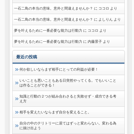
一石二鳥の本当の意味。意外と間違えませんか？
に
ココロ
より
一石二鳥の本当の意味。意外と間違えませんか？
に
よしりん
より
夢を叶えるために一番必要な能力は行動力
に
ココロ
より
夢を叶えるために一番必要な能力は行動力
に
内藤景子
より
最近の投稿
何か欲しいならまず相手にとっての利益が必要！
いいことも悪いこともある日突然やってくる。でもいいこと
は作ることができる！
知識と行動の２つが組み合わさると失敗せず・成功できる考
え方
相手を変えたいならまず自分を変えること。
自分の中のテリトリーに居てはずっと変わらない。変わる為
に抜け出よう