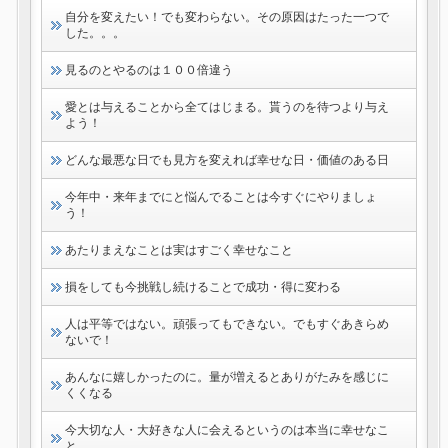
自分を変えたい！でも変わらない。その原因はたった一つで
した。。。
見るのとやるのは１００倍違う
愛とは与えることから全てはじまる。貰うのを待つより与え
よう！
どんな最悪な日でも見方を変えれば幸せな日・価値のある日
今年中・来年までにと悩んでることは今すぐにやりましょ
う！
あたりまえなことは実はすごく幸せなこと
損をしても今挑戦し続けることで成功・得に変わる
人は平等ではない。頑張ってもできない。でもすぐあきらめ
ないで！
あんなに嬉しかったのに。量が増えるとありがたみを感じに
くくなる
今大切な人・大好きな人に会えるというのは本当に幸せなこ
と