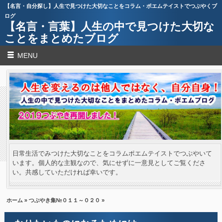
【名言・自分探し】人生で見つけた大切なことをコラム・ポエムテイストでつぶやくブ
ログ
【名言・言葉】人生の中で見つけた大切な
ことをまとめたブログ
MENU
日常生活でみつけた大切なことをコラムポエムテイストでつぶやいて
います。個人的な主観なので、気にせずに一意見としてご覧くださ
い。共感していただければ幸いです。
ホーム
»
つぶやき集№０１１～０２０
»