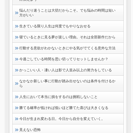
悩んだり迷うことは大切だからこそ。でも悩みの時間は短い
方がいい
生きている限り人生は何度でもやりなおせる
寝ているときに見る夢が楽しい理由。それは全部新作だから
行動する意欲がわかないときにやる気がでてくる意外な方法
今過ごしている時間を思い切ってリセットしませんか？
かっこいい人・凄い人は影で人並み以上の努力をしている
なかなか新しい事に行動が踏み出せないのは条件を付けるか
ら
人生において本当に損をするのは挑戦しないこと
勝てる確率が低ければ低いほど勝てた喜びは大きくなる
今日が生まれ変わる日。今日から自分を変えていく。
見えない恐怖