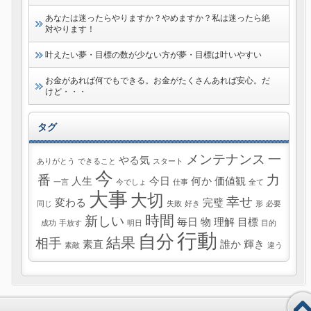
あなたは迷ったらやりますか？やめますか？私は迷ったら絶
対やります！
叶えたい夢・目標の数が少ない方が夢・目標は叶いやすい
お金があれば何でもできる。お金がたくさんあれば安心。だ
けど・・・
タグ
メンテナンス
一
やる気
ありがとう
できること
スタート
今
番
力
人生
今日
何か
価値観
一言
今でしょ
仕事
全て
大事
大切
幸せ
変わる
完璧
同じ
失敗
好き
形
必要
時間
新しい
毎日
物
理解
目標
成功
手放す
明日
目的
行動
自分
結果
相手
素直
誰か
輝き
素敵
違う