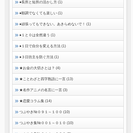
●長所と短所の活かし方 (1)
●順調でなくても楽しい (1)
●頑張ってもできない。あきらめないで！ (1)
●１と０は全然違う (1)
●１日で自分を変える方法 (1)
●３日坊主を防ぐ方法 (1)
★お金の大切さとは？ (4)
★ことわざと四字熟語に一言 (13)
★名作アニメの名言に一言 (3)
★恋愛コラム集 (14)
つぶやき№０９１～１００ (10)
つぶやき集№００１～０１０ (10)