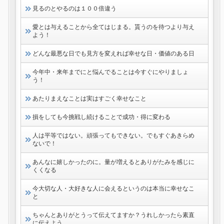
見るのとやるのは１００倍違う
愛とは与えることから全てはじまる。貰うのを待つより与え
よう！
どんな最悪な日でも見方を変えれば幸せな日・価値のある日
今年中・来年までにと悩んでることは今すぐにやりましょ
う！
あたりまえなことは実はすごく幸せなこと
損をしても今挑戦し続けることで成功・得に変わる
人は平等ではない。頑張ってもできない。でもすぐあきらめ
ないで！
あんなに嬉しかったのに。量が増えるとありがたみを感じに
くくなる
今大切な人・大好きな人に会えるというのは本当に幸せなこ
と
ちゃんとありがとうって伝えてますか？うれしかったら素直
に伝えよう