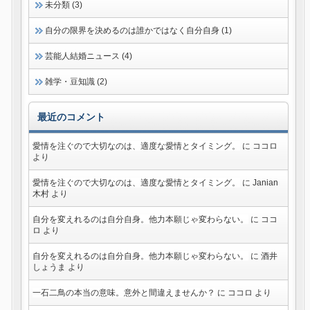
未分類 (3)
自分の限界を決めるのは誰かではなく自分自身 (1)
芸能人結婚ニュース (4)
雑学・豆知識 (2)
最近のコメント
愛情を注ぐので大切なのは、適度な愛情とタイミング。
に
ココロ
より
愛情を注ぐので大切なのは、適度な愛情とタイミング。
に
Janian
木村
より
自分を変えれるのは自分自身。他力本願じゃ変わらない。
に
ココ
ロ
より
自分を変えれるのは自分自身。他力本願じゃ変わらない。
に
酒井
しょうま
より
一石二鳥の本当の意味。意外と間違えませんか？
に
ココロ
より