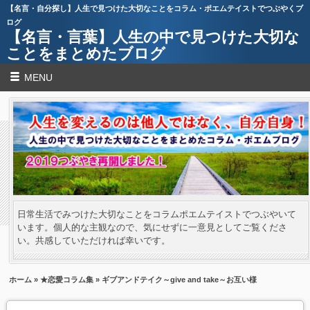
【名言・自分探し】人生で見つけた大切なことをコラム・ポエムテイストでつぶやくブ
ログ
【名言・言葉】人生の中で見つけた大切な
ことをまとめたブログ
MENU
日常生活でみつけた大切なことをコラムポエムテイストでつぶやいて
います。個人的な主観なので、気にせずに一意見としてご覧くださ
い。共感していただければ幸いです。
ホーム
»
★恋愛コラム集
» ギブアンドテイク～give and take～お互い様