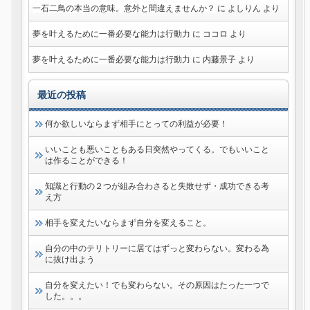
一石二鳥の本当の意味。意外と間違えませんか？
に
よしりん
より
夢を叶えるために一番必要な能力は行動力
に
ココロ
より
夢を叶えるために一番必要な能力は行動力
に
内藤景子
より
最近の投稿
何か欲しいならまず相手にとっての利益が必要！
いいことも悪いこともある日突然やってくる。でもいいこと
は作ることができる！
知識と行動の２つが組み合わさると失敗せず・成功できる考
え方
相手を変えたいならまず自分を変えること。
自分の中のテリトリーに居てはずっと変わらない。変わる為
に抜け出よう
自分を変えたい！でも変わらない。その原因はたった一つで
した。。。